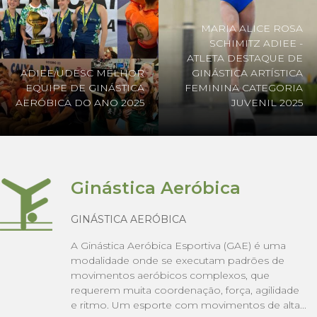
MARIA ALICE ROSA
SCHIMITZ ADIEE -
ATLETA DESTAQUE DE
ADIEE/UDESC MELHOR
GINÁSTICA ARTÍSTICA
EQUIPE DE GINÁSTICA
FEMININA CATEGORIA
AERÓBICA DO ANO 2025
JUVENIL 2025
Ginástica Aeróbica
GINÁSTICA AERÓBICA
A Ginástica Aeróbica Esportiva (GAE) é uma
modalidade onde se executam padrões de
movimentos aeróbicos complexos, que
requerem muita coordenação, força, agilidade
e ritmo. Um esporte com movimentos de alta...